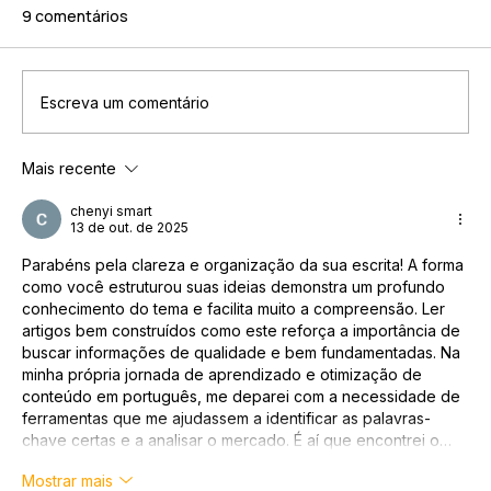
9 comentários
Escreva um comentário
Mais recente
chenyi smart
13 de out. de 2025
NEWSLETTER, BOLETIM INFORMATIVO OU
Parabéns pela clareza e organização da sua escrita! A forma 
como você estruturou suas ideias demonstra um profundo 
REVISTA DIGITAL: QUAL A MELHOR OPÇÃO PARA
conhecimento do tema e facilita muito a compreensão. Ler 
SUA EMPRESA?
artigos bem construídos como este reforça a importância de 
buscar informações de qualidade e bem fundamentadas. Na 
minha própria jornada de aprendizado e otimização de 
conteúdo em português, me deparei com a necessidade de 
ferramentas que me ajudassem a identificar as palavras-
chave certas e a analisar o mercado. É aí que encontrei o…
Mostrar mais