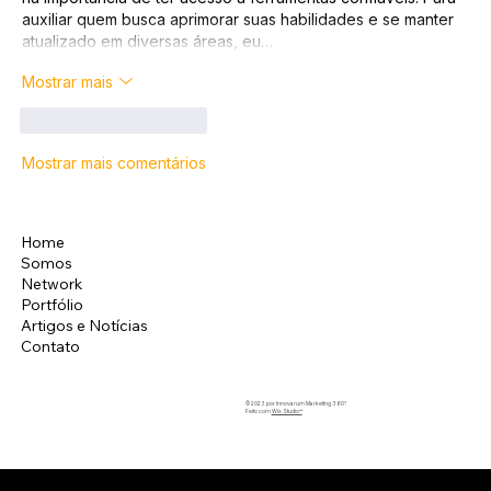
auxiliar quem busca aprimorar suas habilidades e se manter 
atualizado em diversas áreas, eu…
Mostrar mais
Curtir
Responder
Mostrar mais comentários
Home
Instagram
Somos
LinkedIn
Network
Facebook
Portfólio
Artigos e Notícias
Contato
© 2023 por Innovarum Marketing 360°.
Feito com
Wix Studio™