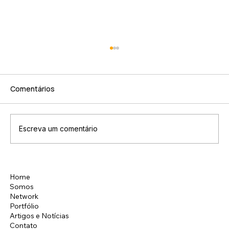
Comentários
Escreva um comentário
Já pesquisou sobre sua empresa na
Home
Instagram
web, hoje?
Somos
LinkedIn
Network
Facebook
Portfólio
Artigos e Notícias
Contato