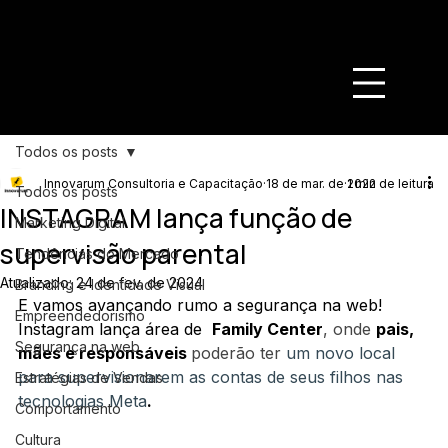
Todos os posts
Innovarum Consultoria e Capacitação
18 de mar. de 2022
1 min de leitura
Todos os posts
INSTAGRAM lança função de
Marketing Digital
supervisão parental
Tendências do Mercado
Atualizado:
24 de fev. de 2024
Branding e Identidade Visual
E vamos avançando rumo a segurança na web!
Empreendedorismo
Instagram lança área de  
Family Center
, onde 
pais, 
Segurança na web
mães e responsáveis 
poderão ter 
um novo local 
para supervisionarem as contas de seus filhos nas 
Estratégias de Vendas
tecnologias Meta
. 
Comportamento
Cultura