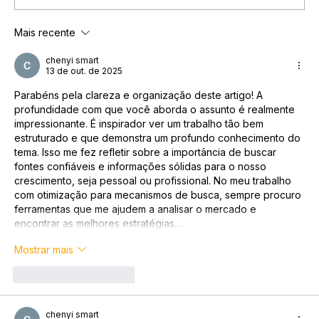
Mais recente
Tendências e Cenário Atual das
Empresas Familiares no Brasil
chenyi smart
13 de out. de 2025
Parabéns pela clareza e organização deste artigo! A 
profundidade com que você aborda o assunto é realmente 
impressionante. É inspirador ver um trabalho tão bem 
estruturado e que demonstra um profundo conhecimento do 
tema. Isso me fez refletir sobre a importância de buscar 
fontes confiáveis e informações sólidas para o nosso 
crescimento, seja pessoal ou profissional. No meu trabalho 
com otimização para mecanismos de busca, sempre procuro 
ferramentas que me ajudem a analisar o mercado e 
encontrar as melhores estratégias.…
Mostrar mais
Curtir
Responder
chenyi smart