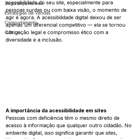
acessibilidade do seu site, especialmente para 
Segurança na web
pessoas surdas ou com baixa visão, o momento de 
Estratégias de Vendas
agir é agora. A acessibilidade digital deixou de ser 
Comportamento
apenas um diferencial competitivo — ela se tornou 
obrigação legal e compromisso ético com a 
Cultura
diversidade e a inclusão.
A importância da acessibilidade em sites
Pessoas com deficiência têm o mesmo direito de 
acesso à informação que qualquer outro cidadão. No 
ambiente digital, isso significa garantir que sites, 