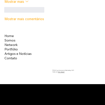
Mostrar mais
Curtir
Responder
Mostrar mais comentários
Home
Instagram
Somos
LinkedIn
Network
Facebook
Portfólio
Artigos e Notícias
Contato
© 2023 por Innovarum Marketing 360°.
Feito com
Wix Studio™