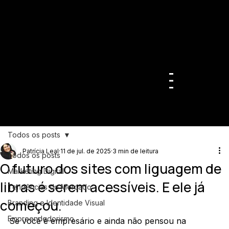
Todos os posts
Patrícia Leal
11 de jul. de 2025
3 min de leitura
Todos os posts
O futuro dos sites com liguagem de
Marketing Digital
libras é serem acessíveis. E ele já
Tendências do Mercado
começou.
Branding e Identidade Visual
Empreendedorismo
Se você é empresário e ainda não pensou na 