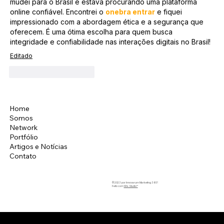
mudei para o Brasil e estava procurando uma plataforma 
online confiável. Encontrei o 
onebra entrar
 e fiquei 
impressionado com a abordagem ética e a segurança que 
oferecem. É uma ótima escolha para quem busca 
integridade e confiabilidade nas interações digitais no Brasil!
Editado
Curtir
Responder
Home
Instagram
Somos
LinkedIn
Network
Facebook
Portfólio
Artigos e Notícias
Contato
© 2023 por Innovarum Marketing 360°.
Feito com
Wix Studio™