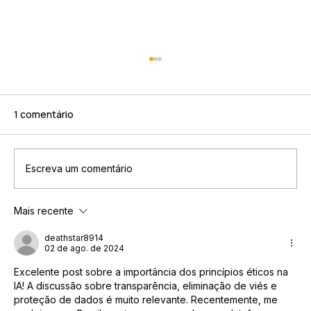
1 comentário
Escreva um comentário
Mais recente
Como criar campanhas eficazes de
marketing nas redes sociais
deathstar8914
02 de ago. de 2024
Excelente post sobre a importância dos princípios éticos na 
IA! A discussão sobre transparência, eliminação de viés e 
proteção de dados é muito relevante. Recentemente, me 