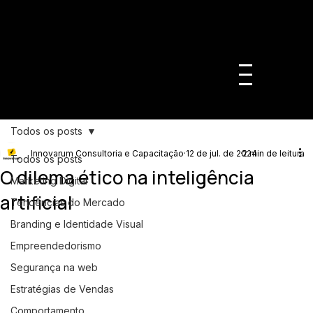
Todos os posts
Innovarum Consultoria e Capacitação
12 de jul. de 2024
2 min de leitura
Todos os posts
O dilema ético na inteligência
Marketing Digital
artificial
Tendências do Mercado
Branding e Identidade Visual
Empreendedorismo
Segurança na web
Estratégias de Vendas
Comportamento