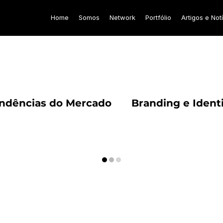
Home
Somos
Network
Portfólio
Artigos e Not
os e Notícias
ndências do Mercado
Branding e Ident
Vendas
Comportamento
Cultura