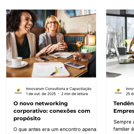
Innovarum Consultoria e Capacitação
Inno
1 de out. de 2025
2 min de leitura
25 d
O novo networking
Tendênc
corporativo: conexões com
Empresa
propósito
Sempre a
familiar
O que antes era um encontro apenas