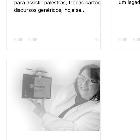
um legad
para assistir palestras, trocas cartões e
discursos genéricos, hoje se
transforma em experiências
corporativas personalizadas,
construídas para gerar conexões.