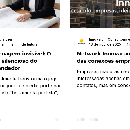
ícia Leal
Innovarum Consultoria 
 jan.
2 min de leitura
18 de nov. de 2025
4 
nagem invisível: O
Network Innovarum
 silencioso do
das conexões empre
endedor
Empresas maduras não 
interessadas apenas em
almente transforma o jogo
contatos, mas em cone
negócio de médio porte não é
sentido, que gerem cola
pela "ferramenta perfeita",
oportunidades concreta
 solução sistêmica. É aquela
 chega como um corpo
, mas que entra no fluxo para
resultado desejado acontecer
 natural.