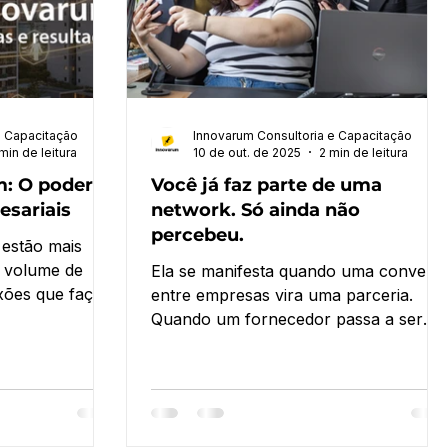
e Capacitação
Innovarum Consultoria e Capacitação
min de leitura
10 de out. de 2025
2 min de leitura
: O poder
Você já faz parte de uma
sariais
network. Só ainda não
percebeu.
estão mais
 volume de
Ela se manifesta quando uma convers
xões que façam
entre empresas vira uma parceria.
boração real e
Quando um fornecedor passa a ser
s de negócio.
aliado. Quando um cliente indica outro.
Ou quando um simples aceno no
corredor carrega a promessa de um
novo projeto.