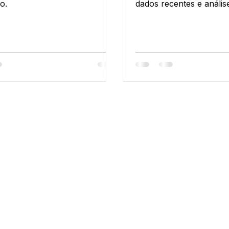
o.
dados recentes e análi
para 2025. Aproveite!