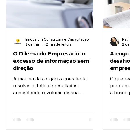
Innovarum Consultoria e Capacitação
Patr
2 de mai.
2 min de leitura
2 de
O Dilema do Empresário: o
A engre
excesso de informação sem
desafio
direção
empre
A maioria das organizações tenta
O que re
resolver a falta de resultados
para um 
aumentando o volume de sua
a busca 
presença digital ou a produção
mas pela
contínua de conteúdo. No entanto,
que não
geralmente, o que falta não é
estranho
execução, e sim uma estrutura
fazer o 
estratégica.
de forma