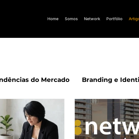
Home
Somos
Network
Portfólio
Artig
os e Notícias
ndências do Mercado
Branding e Ident
Vendas
Comportamento
Cultura