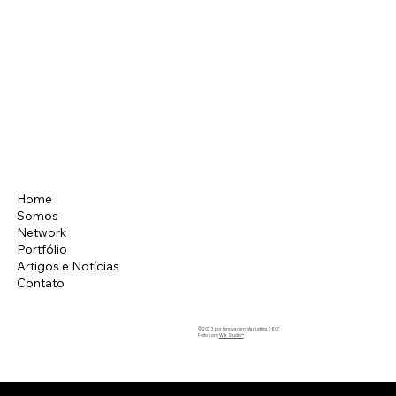
Home
Instagram
Somos
LinkedIn
Network
Facebook
Portfólio
Artigos e Notícias
Contato
© 2023 por Innovarum Marketing 360°.
Feito com
Wix Studio™