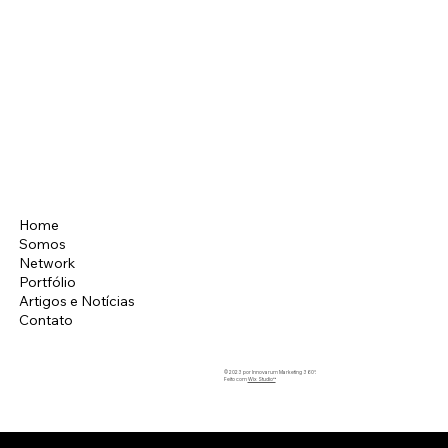
Home
Instagram
Somos
LinkedIn
Network
Facebook
Portfólio
Artigos e Notícias
Contato
© 2023 por Innovarum Marketing 360°.
Feito com
Wix Studio™