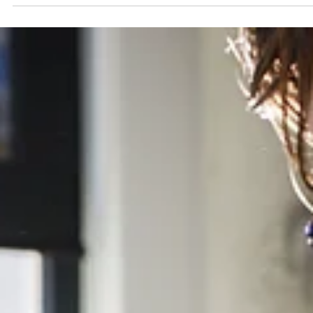
de Aimorés, fotógrafo de alma inquieta e olhar cortante, que part
aos 81...