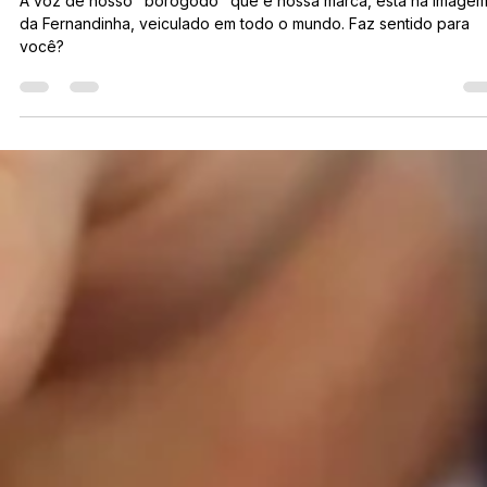
Patrícia Leal
23 de jan. de 2025
2 min de leitura
Crônica: O "Borogodó" de ser brasilei
A voz de nosso "borogodó" que é nossa marca, está na image
da Fernandinha, veiculado em todo o mundo. Faz sentido para
você?