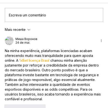
Escreva um comentário
Mais recente
Você já faz parte de uma network. Só
ainda não percebeu.
Миша Воронов
24 de mai.
Na minha experiência, plataformas licenciadas acabam 
oferecendo muito mais tranquilidade para quem aposta 
online. A 
1xBet licença Brasil
 chamou minha atenção 
justamente por reforçar a credibilidade da empresa dentro 
do mercado brasileiro. Outro ponto positivo é que a 
plataforma investe bastante em tecnologia de segurança e 
práticas de jogo responsável, algo essencial atualmente. 
Também achei interessante a quantidade de eventos 
esportivos disponíveis e as odds competitivas. Para os 
usuários brasileiros, isso acaba tornando a experiência mais 
confiável e profissional.
Curtir
Responder