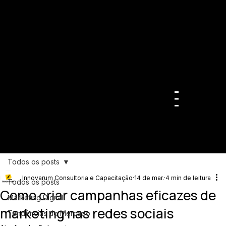
Todos os posts
Innovarum Consultoria e Capacitação
14 de mar.
4 min de leitura
Todos os posts
Como criar campanhas eficazes de
Marketing Digital
marketing nas redes sociais
Tendências do Mercado