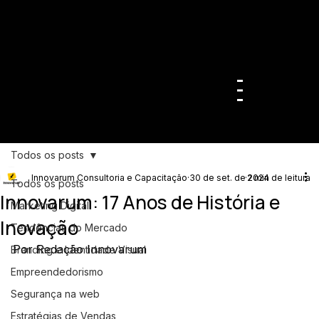
Todos os posts
Innovarum Consultoria e Capacitação
30 de set. de 2024
2 min de leitura
Todos os posts
Innovarum: 17 Anos de História e
Marketing Digital
Inovação
Tendências do Mercado
Por Redação Innovarum
Branding e Identidade Visual
Empreendedorismo
Segurança na web
Estratégias de Vendas