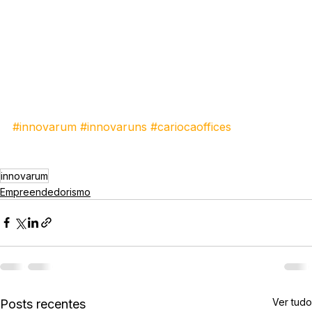
#innovarum
#innovaruns
#cariocaoffices
innovarum
Empreendedorismo
Ver tudo
Posts recentes