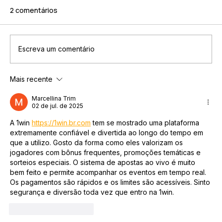
2 comentários
Escreva um comentário
Mais recente
2021 UM ANO PARA “ARRUMAR A CASA”
Marcellina Trim
02 de jul. de 2025
A 1win 
https://1win.br.com
 tem se mostrado uma plataforma 
extremamente confiável e divertida ao longo do tempo em 
que a utilizo. Gosto da forma como eles valorizam os 
jogadores com bônus frequentes, promoções temáticas e 
sorteios especiais. O sistema de apostas ao vivo é muito 
bem feito e permite acompanhar os eventos em tempo real. 
Os pagamentos são rápidos e os limites são acessíveis. Sinto 
segurança e diversão toda vez que entro na 1win.
Curtir
Responder