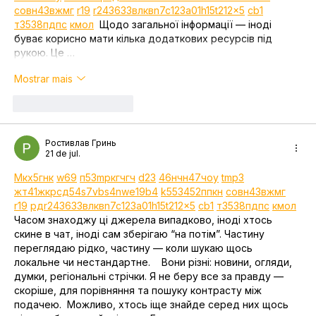
с
о
вн
43
вж
мг
r19
r24
36
33
вл
кв
n7
c123
a01
h15
t21
2x5
cb1
т
35
38
пд
пс
км
ол
  Щодо загальної інформації — іноді 
буває корисно мати кілька додаткових ресурсів під 
рукою. Це …
Mostrar mais
Curtir
Responder
Ростивлав Гринь
21 de jul.
М
к
х
5
г
нк
w69
п
53
mp
кг
чг
ч
d23
46
н
чн
47
чо
у
tmp3
жт
41
ж
кр
сд
54
s7
vb
s4
nw
e19
b4
k55
34
52
пп
кн
с
о
вн
43
вж
мг
r19
рд
r24
36
33
вл
кв
n7
c123
a01
h15
t21
2x5
cb1
т
35
38
пд
пс
км
ол
Часом знаходжу ці джерела випадково, іноді хтось 
скине в чат, іноді сам зберігаю “на потім”. Частину 
переглядаю рідко, частину — коли шукаю щось 
локальне чи нестандартне.    Вони різні: новини, огляди, 
думки, регіональні стрічки. Я не беру все за правду — 
скоріше, для порівняння та пошуку контрасту між 
подачею.  Можливо, хтось іще знайде серед них щось 