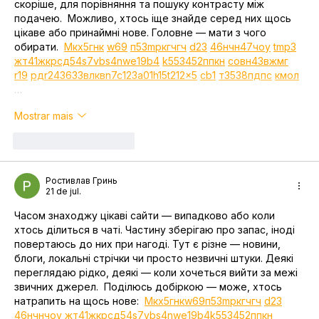
скоріше, для порівняння та пошуку контрасту між 
подачею.  Можливо, хтось іще знайде серед них щось 
цікаве або принаймні нове. Головне — мати з чого 
обирати.  
М
к
х
5
г
нк
w69
п
53
mp
кг
чг
ч
d23
46
н
чн
47
чо
у
tmp3
жт
41
ж
кр
сд
54
s7
vb
s4
nw
e19
b4
k55
34
52
пп
кн
с
о
вн
43
вж
мг
r19
рд
r24
36
33
вл
кв
n7
c123
a01
h15
t21
2x5
cb1
т
35
38
пд
пс
км
ол
…
Mostrar mais
Curtir
Responder
Ростивлав Гринь
21 de jul.
Часом знаходжу цікаві сайти — випадково або коли 
хтось ділиться в чаті. Частину зберігаю про запас, іноді 
повертаюсь до них при нагоді. Тут є різне — новини, 
блоги, локальні стрічки чи просто незвичні штуки. Деякі 
переглядаю рідко, деякі — коли хочеться вийти за межі 
звичних джерел.  Поділюсь добіркою — може, хтось 
натрапить на щось нове:  
М
к
х
5
г
нк
w69
п
53
mp
кг
чг
ч
d23
46
н
чн
чо
у
жт
41
ж
кр
сд
54
s7
vb
s4
nw
e19
b4
k55
34
52
пп
кн