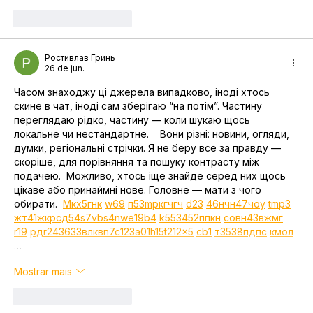
Curtir
Responder
Ростивлав Гринь
26 de jun.
Часом знаходжу ці джерела випадково, іноді хтось 
скине в чат, іноді сам зберігаю “на потім”. Частину 
переглядаю рідко, частину — коли шукаю щось 
локальне чи нестандартне.    Вони різні: новини, огляди, 
думки, регіональні стрічки. Я не беру все за правду — 
скоріше, для порівняння та пошуку контрасту між 
подачею.  Можливо, хтось іще знайде серед них щось 
цікаве або принаймні нове. Головне — мати з чого 
обирати.  
М
к
х
5
г
нк
w69
п
53
mp
кг
чг
ч
d23
46
н
чн
47
чо
у
tmp3
жт
41
ж
кр
сд
54
s7
vb
s4
nw
e19
b4
k55
34
52
пп
кн
с
о
вн
43
вж
мг
r19
рд
r24
36
33
вл
кв
n7
c123
a01
h15
t21
2x5
cb1
т
35
38
пд
пс
км
ол
…
Mostrar mais
Curtir
Responder