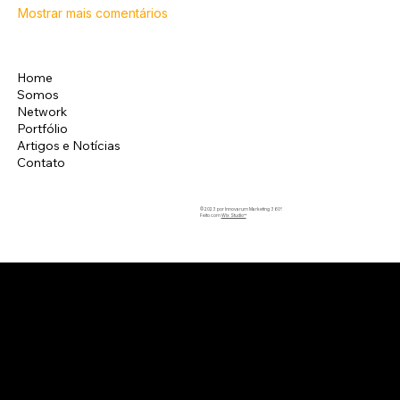
Mostrar mais comentários
Home
Instagram
Somos
LinkedIn
Network
Facebook
Portfólio
Artigos e Notícias
Contato
© 2023 por Innovarum Marketing 360°.
Feito com
Wix Studio™