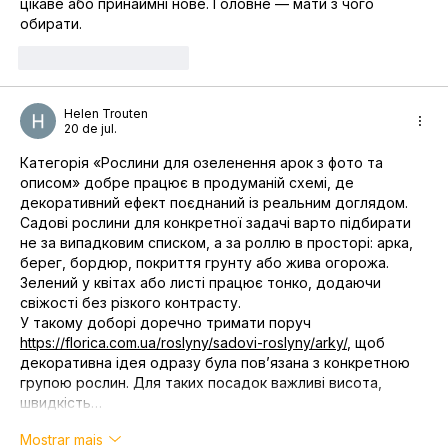
цікаве або принаймні нове. Головне — мати з чого 
обирати. 
Curtir
Responder
Helen Trouten
20 de jul.
Категорія «Рослини для озеленення арок з фото та 
описом» добре працює в продуманій схемі, де 
декоративний ефект поєднаний із реальним доглядом. 
Садові рослини для конкретної задачі варто підбирати 
не за випадковим списком, а за роллю в просторі: арка, 
берег, бордюр, покриття грунту або жива огорожа. 
Зелений у квітах або листі працює тонко, додаючи 
свіжості без різкого контрасту.
У такому доборі доречно тримати поруч 
https://florica.com.ua/roslyny/sadovi-roslyny/arky/
, щоб 
декоративна ідея одразу була повʼязана з конкретною 
групою рослин. Для таких посадок важливі висота, 
швидкість…
Mostrar mais